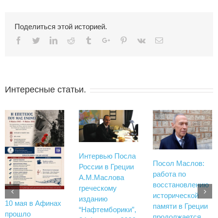
Поделиться этой историей.
Facebook
Twitter
Linkedin
Reddit
Tumblr
Google+
Pinterest
Vk
Email
Интересные статьи.
Интервью Посла
Посол Маслов:
России в Греции
работа по
А.М.Маслова
восстановлению
греческому
исторической
изданию
10 мая в Афинах
памяти в Греции
“Нафтемборики”,
прошло
продолжается.