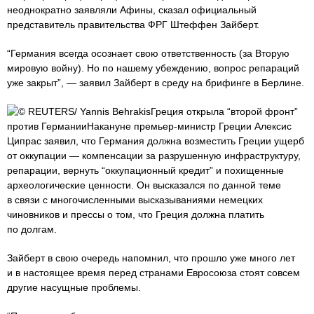
неоднократно заявляли Афины, сказал официальный
представитель правительства ФРГ Штеффен Зайберт.
“Германия всегда осознает свою ответственность (за Вторую
мировую войну). Но по нашему убеждению, вопрос репараций
уже закрыт”, — заявил Зайберт в среду на брифинге в Берлине.
© REUTERS/ Yannis BehrakisГреция открыла “второй фронт”
против ГерманииНакануне премьер-министр Греции Алексис
Ципрас заявил, что Германия должна возместить Греции ущерб
от оккупации — компенсации за разрушенную инфраструктуру,
репарации, вернуть “оккупационный кредит” и похищенные
археологические ценности. Он высказался по данной теме
в связи с многочисленными высказываниями немецких
чиновников и прессы о том, что Греция должна платить
по долгам.
Зайберт в свою очередь напомнил, что прошло уже много лет
и в настоящее время перед странами Евросоюза стоят совсем
другие насущные проблемы.