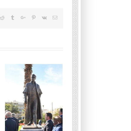
kedin
Reddit
Tumblr
Google+
Pinterest
Vk
Email
Умерла принцесса
Греческая и Датская Ирина
16 января, 2026