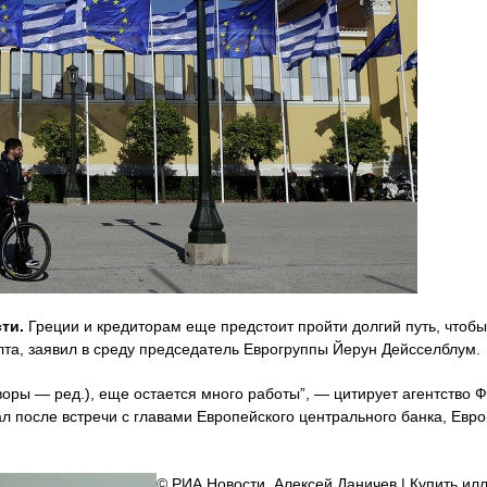
ти.
Греции и кредиторам еще предстоит пройти долгий путь, чтобы
лта, заявил в среду председатель Еврогруппы Йерун Дейсселблум.
оры — ред.), еще остается много работы”, — цитирует агентство 
ал после встречи с главами Европейского центрального банка, Ев
© РИА Новости. Алексей Даничев | Купить 