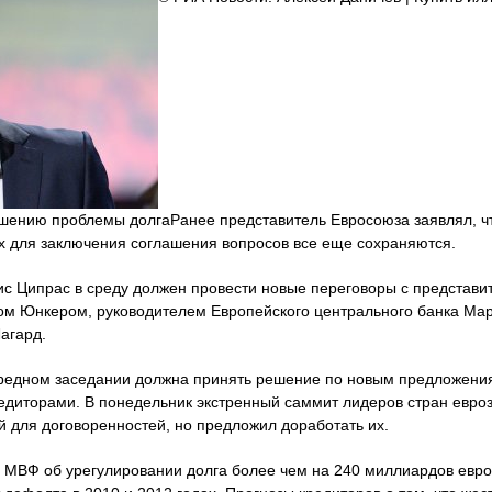
шению проблемы долгаРанее представитель Евросоюза заявлял, ч
х для заключения соглашения вопросов все еще сохраняются.
с Ципрас в среду должен провести новые переговоры с представи
м Юнкером, руководителем Европейского центрального банка Мар
агард.
ередном заседании должна принять решение по новым предложения
едиторами. В понедельник экстренный саммит лидеров стран евроз
й для договоренностей, но предложил доработать их.
и МВФ об урегулировании долга более чем на 240 миллиардов евро