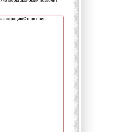
сткие меры экономии позволят
иллюстрациюОтношение