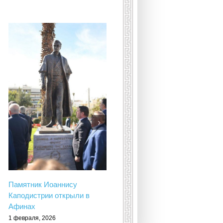
Умерла принцесса
Греческая и Датская Ирина
16 января, 2026
Памятник Иоаннису
Каподистрии открыли в
Афинах
1 февраля, 2026