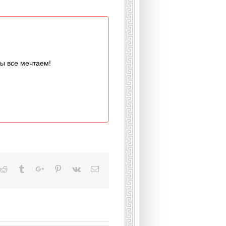
мы все мечтаем!
kedin
Reddit
Tumblr
Google+
Pinterest
Vk
Email