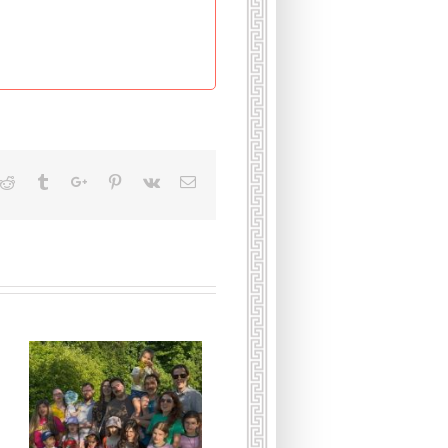
kedin
Reddit
Tumblr
Google+
Pinterest
Vk
Email