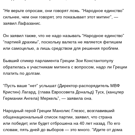
“Не верьте опросам, они говорят ложь. “Народное единство”
сильнее, чем они говорят, это показывает этот митинг”, —
заявил Лафазанис.
Он заявил также, что не надо называть “Народное единство”
“партией драхмы”, поскольку валюта не является фетишем
или самоцелью, а лишь средством для решения проблем.
Бывший спикер парламента Греции Зои Константопулу
обратилась к участникам митинга с вопросом, надо ли Греции
платить по долгам.
“Пусть ваше “нет” услышат (Директор-распорядитель МВФ
Кристин) Лагард, (глава Евросовета Дональд) Туск, (канцлер
Германии Ангела) Меркель”, — заявила она.
Народный герой Греции Манолис Глезос, возглавивший
общенациональный список партии, заявил, что страна
или победит, или будет отброшена на 40 лет назад. По его
словам, пять дней до выборов — это много. “Идите от дома