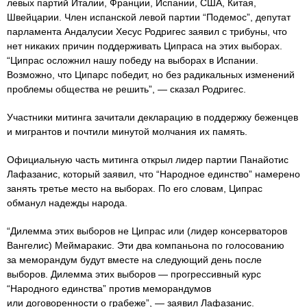
левых партий Италии, Франции, Испании, США, Китая,
Швейцарии. Член испанской левой партии “Подемос”, депутат
парламента Андалусии Хесус Родригес заявил с трибуны, что
нет никаких причин поддерживать Ципраса на этих выборах.
“Ципрас осложнил нашу победу на выборах в Испании.
Возможно, что Ципарс победит, но без радикальных изменений
проблемы общества не решить”, — сказал Родригес.
Участники митинга зачитали декларацию в поддержку беженцев
и мигрантов и почтили минутой молчания их память.
Официальную часть митинга открыл лидер партии Панайотис
Лафазанис, который заявил, что “Народное единство” намерено
занять третье место на выборах. По его словам, Ципрас
обманул надежды народа.
“Дилемма этих выборов не Ципрас или (лидер консерваторов
Вангелис) Меймаракис. Эти два компаньона по голосованию
за меморандум будут вместе на следующий день после
выборов. Дилемма этих выборов — прогрессивный курс
“Народного единства” против меморандумов
или договоренности о грабеже”, — заявил Лафазанис.