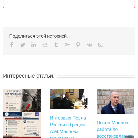
Поделиться этой историей.
Facebook
Twitter
Linkedin
Reddit
Tumblr
Google+
Pinterest
Vk
Email
Интересные статьи.
Интервью Посла
Посол Маслов:
России в Греции
работа по
А.М.Маслова
восстановлению