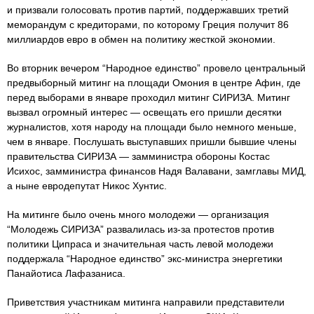
и призвали голосовать против партий, поддержавших третий
меморандум с кредиторами, по которому Греция получит 86
миллиардов евро в обмен на политику жесткой экономии.
Во вторник вечером “Народное единство” провело центральный
предвыборный митинг на площади Омония в центре Афин, где
перед выборами в январе проходил митинг СИРИЗА. Митинг
вызвал огромный интерес — освещать его пришли десятки
журналистов, хотя народу на площади было немного меньше,
чем в январе. Послушать выступавших пришли бывшие члены
правительства СИРИЗА — замминистра обороны Костас
Исихос, замминистра финансов Надя Валавани, замглавы МИД,
а ныне евродепутат Никос Хунтис.
На митинге было очень много молодежи — организация
“Молодежь СИРИЗА” развалилась из-за протестов против
политики Ципраса и значительная часть левой молодежи
поддержала “Народное единство” экс-министра энергетики
Панайотиса Лафазаниса.
Приветствия участникам митинга направили представители