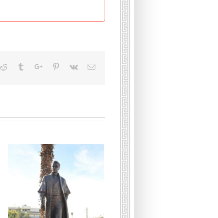
kedin
Reddit
Tumblr
Google+
Pinterest
Vk
Email
Умерла принцесса