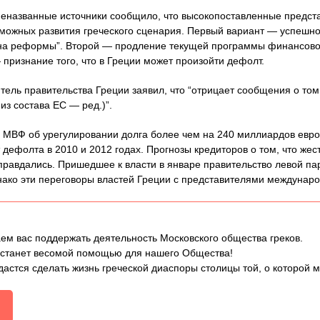
 неназванные источники сообщило, что высокопоставленные предст
зможных развития греческого сценария. Первый вариант — успеш
н на реформы”. Второй — продление текущей программы финансово
 признание того, что в Греции может произойти дефолт.
тель правительства Греции заявил, что “отрицает сообщения о том
из состава ЕС — ред.)”.
и МВФ об урегулировании долга более чем на 240 миллиардов евро
 дефолта в 2010 и 2012 годах. Прогнозы кредиторов о том, что же
оправдались. Пришедшее к власти в январе правительство левой п
нако эти переговоры властей Греции с представителями междунаро
ем вас поддержать деятельность Московского общества греков.
 станет весомой помощью для нашего Общества!
дастся сделать жизнь греческой диаспоры столицы той, о которой 