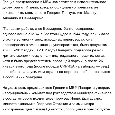
Греция представлена в МВФ заместителем исполнительного
директора от Италии, которая официально представляет
в исполнительном совете Грецию, Португалию, Мальту,
Албанию и Сан-Марино.
“Панарити работала во Всемирном банке, созданном
одновременно с МВФ в Бреттон-Вудсе в 1944 году, принимала
участие во многих международных переговорах, она
преподавала в американских университетах, была депутатом
в 2009-2012 годах. В 2012 году Панарити подвергла резкой
критике экономическую политику тогдашнего правительства,
хотя и была представителем правящей партии, а после 26
января этого года (после победы СИРИЗА на выборах — ред.)
способствовала усилиям страны на переговорах”, — говорится
в сообщении Минфина.
На должность представителя Греции в МВФ Панарити утвердил
неофициальный комитет под руководством министра финансов,
в состав которого входят вице-премьер Яннис Драгасакис,
министр экономики Георгиос Статакис и замминистра
иностранных дел Эвклид Цакалотос, сообщили в пресс-службе.