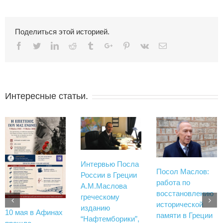
Поделиться этой историей.
Facebook
Twitter
Linkedin
Reddit
Tumblr
Google+
Pinterest
Vk
Email
Интересные статьи.
Интервью Посла
Посол Маслов:
России в Греции
работа по
А.М.Маслова
восстановлению
греческому
исторической
изданию
10 мая в Афинах
памяти в Греции
“Нафтемборики”,