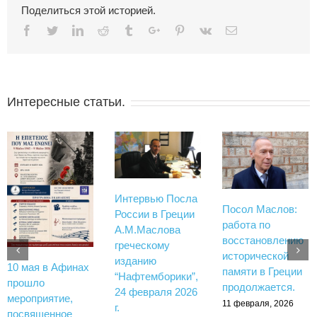
Поделиться этой историей.
Facebook
Twitter
Linkedin
Reddit
Tumblr
Google+
Pinterest
Vk
Email
Интересные статьи.
Интервью Посла
Посол Маслов:
России в Греции
работа по
А.М.Маслова
восстановлению
греческому
исторической
изданию
10 мая в Афинах
памяти в Греции
“Нафтемборики”,
прошло
продолжается.
24 февраля 2026
мероприятие,
11 февраля, 2026
г.
посвященное