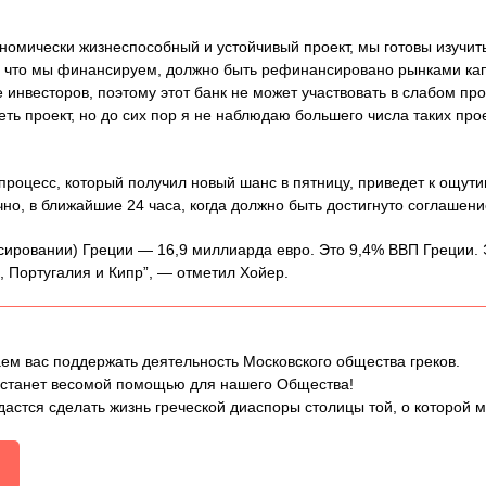
ономически жизнеспособный и устойчивый проект, мы готовы изучить
, что мы финансируем, должно быть рефинансировано рынками кап
е инвесторов, поэтому этот банк не может участвовать в слабом про
ть проект, но до сих пор я не наблюдаю большего числа таких про
“процесс, который получил новый шанс в пятницу, приведет к ощу
чно, в ближайшие 24 часа, когда должно быть достигнуто соглашени
сировании) Греции — 16,9 миллиарда евро. Это 9,4% ВВП Греции. 
 Португалия и Кипр”, — отметил Хойер.
ем вас поддержать деятельность Московского общества греков.
 станет весомой помощью для нашего Общества!
дастся сделать жизнь греческой диаспоры столицы той, о которой 