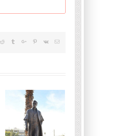
kedin
Reddit
Tumblr
Google+
Pinterest
Vk
Email
Умерла принцесса