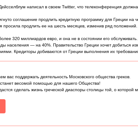
ейсселблум написал в своем Twitter, что телеконференция должна н
игнуто соглашение продлить кредитную программу для Греции на 
я просила продлить ее на шесть месяцев, изменив ряд положений.
олее 320 миллиардов евро, и она не в состоянии его обслуживать.
оды населения — на 40%. Правительство Греции хочет добиться и
иями. Кредиторы добиваются от Греции выполнения их требовани
ем вас поддержать деятельность Московского общества греков.
 станет весомой помощью для нашего Общества!
дастся сделать жизнь греческой диаспоры столицы той, о которой 