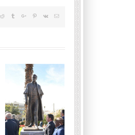
kedin
Reddit
Tumblr
Google+
Pinterest
Vk
Email
Умерла принцесса
Греческая и Датская Ирина
16 января, 2026