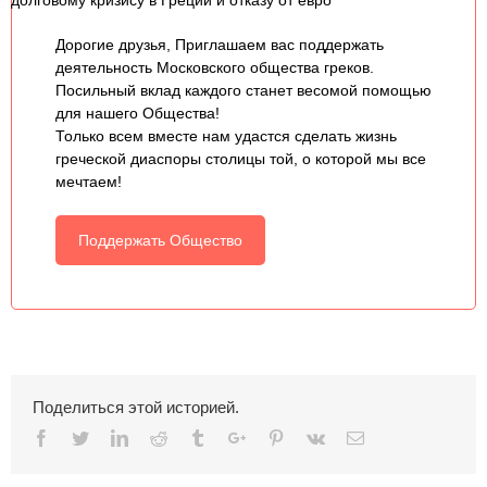
долговому кризису в Греции и отказу от евро
Дорогие друзья, Приглашаем вас поддержать
деятельность Московского общества греков.
Посильный вклад каждого станет весомой помощью
для нашего Общества!
Только всем вместе нам удастся сделать жизнь
греческой диаспоры столицы той, о которой мы все
мечтаем!
Поддержать Общество
Поделиться этой историей.
Facebook
Twitter
Linkedin
Reddit
Tumblr
Google+
Pinterest
Vk
Email