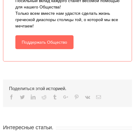
Посильный вклад каждого станет весомой помощью
для нашего Общества!
Только всем вместе нам удастся сделать жизнь
греческой диаспоры столицы той, о которой мы все
мечтаем!
Поддержать Общество
Поделиться этой историей.
Facebook
Twitter
Linkedin
Reddit
Tumblr
Google+
Pinterest
Vk
Email
Интересные статьи.