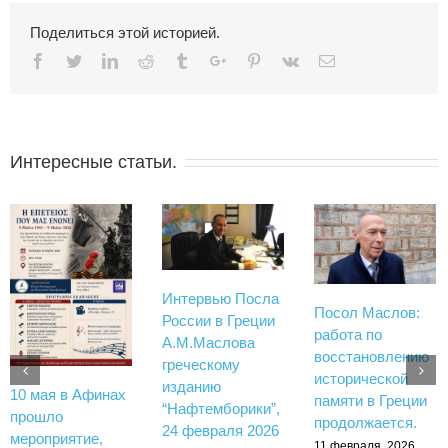
Поделиться этой историей.
Facebook
Twitter
Linkedin
Reddit
Tumblr
Google+
Pinterest
Vk
Email
Интересные статьи.
Интервью Посла
Посол Маслов:
России в Греции
работа по
А.М.Маслова
восстановлению
греческому
исторической
изданию
10 мая в Афинах
памяти в Греции
“Нафтемборики”,
прошло
продолжается.
24 февраля 2026
мероприятие,
11 февраля, 2026