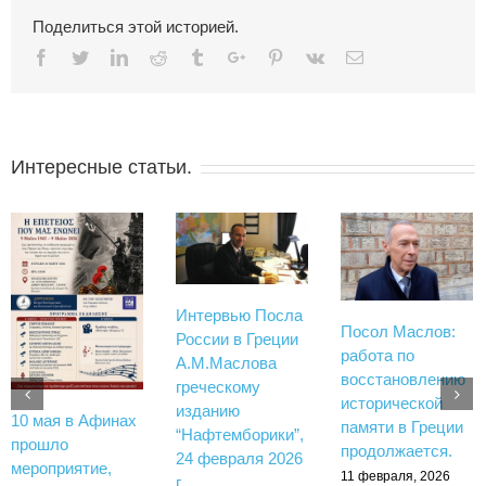
Поделиться этой историей.
Facebook
Twitter
Linkedin
Reddit
Tumblr
Google+
Pinterest
Vk
Email
Интересные статьи.
Интервью Посла
Посол Маслов:
России в Греции
работа по
А.М.Маслова
восстановлению
греческому
исторической
изданию
10 мая в Афинах
памяти в Греции
“Нафтемборики”,
прошло
продолжается.
24 февраля 2026
мероприятие,
11 февраля, 2026
г.