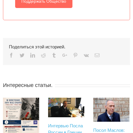
Поддержать Общество
Поделиться этой историей.
Facebook
Twitter
Linkedin
Reddit
Tumblr
Google+
Pinterest
Vk
Email
Интересные статьи.
Интервью Посла
Посол Маслов:
России в Греции