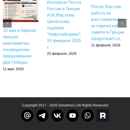
Интервью Посла
Посол Маслов:
России в Греции
работа по
А.М.Маслова
восстановлению
греческому
исторической
изданию
10 мая в Афинах
памяти в Греции
“Нафтемборики”,
прошло
продолжается.
24 февраля 2026
мероприятие,
11 февраля, 2026
г.
посвященное
25 февраля, 2026
празднованию
Дня Победы
11 мая, 2026
Copyright 2017 - 2026 Greekmos | All Rights Reserved
Тelegram
rutube