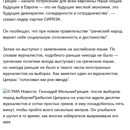
Греции – начало потрясений для всей еврозоны”Наше общее
будущее в Европе — это не будущее жесткой экономии, это
будущее демократии, солидарности и сотрудничества”, —
сказал лидер партии СИРИЗА.
Он пообещал, что при новом правительстве “греческий народ
вернет себе социальную сплоченность и достоинство”.
Затем он выступил с заявлением на английском языке. По
словам журналистов, подобного раньше никогда не было —
греческие политики всегда выступают на греческом языке,
но никогда раньше не было и такого числа иностранных
журналистов на выборах. Как заметил один из журналистов,
Ципрас “голосовал как рок-звезда”.
© РИА Новости. Геннадий МельникГреция: после выборов,
перед выборомПрибытия Ципраса на участок ждали десятки
журналистов и сотни простых греков, и ему понадобилось пять
минут, чтобы пройти всего несколько метров. Он улыбался
и шутил в то время, как многие избиратели выкрикивали его
имя.