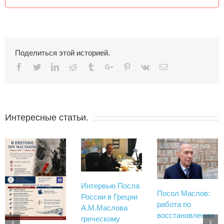
Поделиться этой историей.
Facebook
Twitter
Linkedin
Reddit
Tumblr
Google+
Pinterest
Vk
Email
Интересные статьи.
Интервью Посла
Посол Маслов:
России в Греции
работа по
А.М.Маслова
восстановлению
греческому