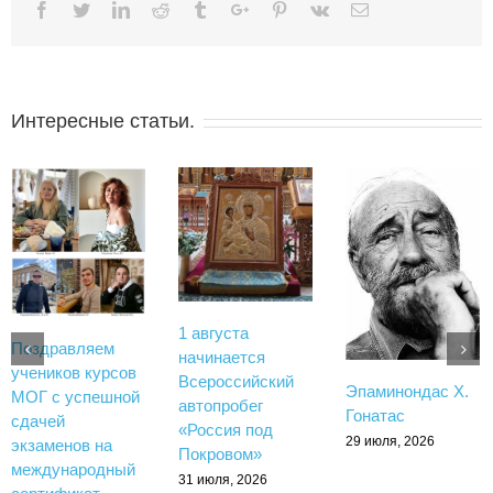
Facebook
Twitter
Linkedin
Reddit
Tumblr
Google+
Pinterest
Vk
Email
Интересные статьи.
1 августа
Поздравляем
начинается
учеников курсов
Всероссийский
Эпаминондас Х.
МОГ с успешной
автопробег
Гонатас
сдачей
«Россия под
29 июля, 2026
экзаменов на
Покровом»
международный
31 июля, 2026