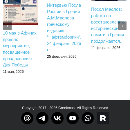
Интервью Посла
Посол Маслов:
России в Греции
работа по
А.М.Маслова
восстановлению
греческому
исторической
изданию
10 мая в Афинах
памяти в Греции
“Нафтемборики”,
прошло
продолжается.
24 февраля 2026
мероприятие,
11 февраля, 2026
г.
посвященное
25 февраля, 2026
празднованию
Дня Победы
11 мая, 2026
Copyright 2017 - 2026 Greekmos | All Rights Reserved
Тelegram
rutube