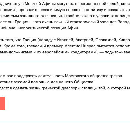
удничеству с Москвой Афины могут стать региональной силой, спо
втономии”, проводить независимую внешнюю политику и создавать
з системы западного альянса, что крайне важно в условиях полиц
ет он. Греция — это очень важный стратегический узел для Запада
мной внешнеполитической позиции Афин.
ь того, что Греция (наряду с Италией, Австрией, Словакией, Кипр
. Кроме того, греческий премьер Алексис Ципрас пытается оспори
вами-должниками и их европейскими кредиторами”, — подытоживае
ем вас поддержать деятельность Московского общества греков.
 станет весомой помощью для нашего Общества!
дастся сделать жизнь греческой диаспоры столицы той, о которой 