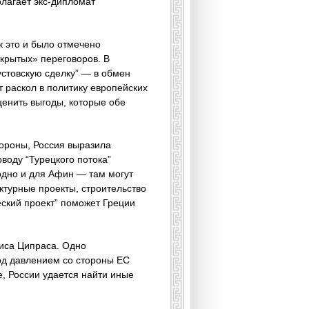
олагает экс-дипломат
к это и было отмечено
крытых» переговоров. В
устовскую сделку” — в обмен
 раскол в политику европейских
ценить выгоды, которые обе
тороны, Россия выразила
воду “Турецкого потока”
одно и для Афин — там могут
уктурные проекты, строительство
еский проект” поможет Греции
сиса Ципраса. Одно
од давлением со стороны ЕС
, России удается найти иные