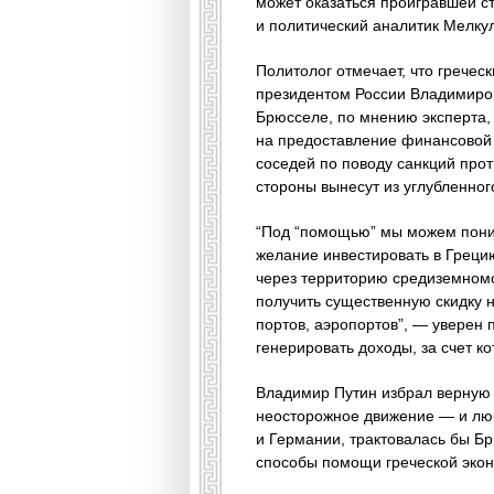
может оказаться проигравшей ст
и политический аналитик Мелку
Политолог отмечает, что гречес
президентом России Владимиром
Брюсселе, по мнению эксперта, 
на предоставление финансовой 
соседей по поводу санкций прот
стороны вынесут из углубленног
“Под “помощью” мы можем поним
желание инвестировать в Грецию
через территорию средиземномо
получить существенную скидку н
портов, аэропортов”, — уверен 
генерировать доходы, за счет 
Владимир Путин избрал верную п
неосторожное движение — и лю
и Германии, трактовалась бы Б
способы помощи греческой экон