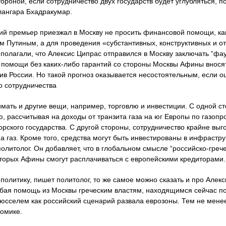
ороной, если сотрудничество двух государств будет углубляться, п
лангара Бхадракумар.
кий премьер приезжал в Москву не просить финансовой помощи, ка
 Путиным, а для проведения «субстантивных, конструктивных и от
полагали, что Алексис Ципрас отправился в Москву заключать “фа
помощи без каких-либо гарантий со стороны Москвы Афины вносят
ив России. Но такой прогноз оказывается несостоятельным, если о
о сотрудничества
ать и другие вещи, например, торговлю и инвестиции. С одной с
, рассчитывая на доходы от транзита газа на юг Европы по газопро
рского государства. С другой стороны, сотрудничество крайне выг
а газ. Кроме того, средства могут быть инвестированы в инфрастр
политолог. Он добавляет, что в глобальном смысле “российско-греч
которых Афины смогут расплачиваться с европейскими кредиторами.
олитику, пишет политолог, то же самое можно сказать и про Алек
бая помощь из Москвы греческим властям, находящимся сейчас п
рюсселем как российский сценарий развала еврозоны. Тем не менее
омике.