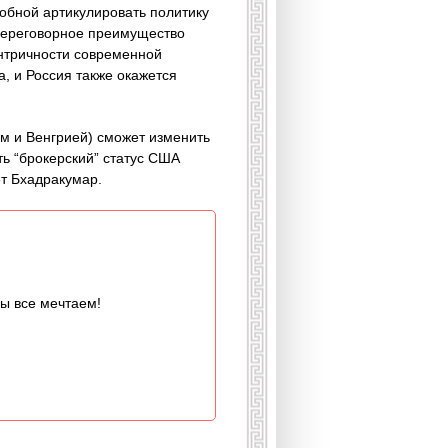
собной артикулировать политику
 переговорное преимущество
ентричности современной
, и Россия также окажется
ом и Венгрией) сможет изменить
ть “брокерский” статус США
т Бхадракумар.
мы все мечтаем!