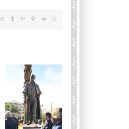
kedin
Reddit
Tumblr
Google+
Pinterest
Vk
Email
Умерла принцесса
Греческая и Датская Ирина
16 января, 2026