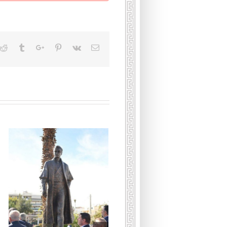
kedin
Reddit
Tumblr
Google+
Pinterest
Vk
Email
Умерла принцесса
Греческая и Датская Ирина
16 января, 2026