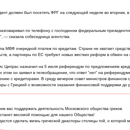
дент должен был посетить ФРГ на следующей неделе во вторник, в 
разговаривал по телефону с господином федеральным президентом,
”, — сказала собеседница агентства.
ила МВФ очередной платеж по кредитам. Стране не хватает средст
ств, а партнеры по ЕС требуют новых жестких реформ в обмен на 
с Ципрас назначил на 5 июля референдум по предложениям креди
и этом он заявил в телеобращении, что ответ “нет” на референдум
шению с кредиторами. В среду вечером совет министров финансов с
оры с Грецией о возможности оказания финансовой поддержки до 
ем вас поддержать деятельность Московского общества греков.
 станет весомой помощью для нашего Общества!
дастся сделать жизнь греческой диаспоры столицы той, о которой 