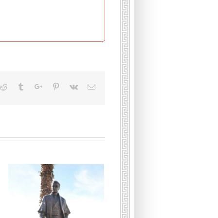
kedin
Reddit
Tumblr
Google+
Pinterest
Vk
Email