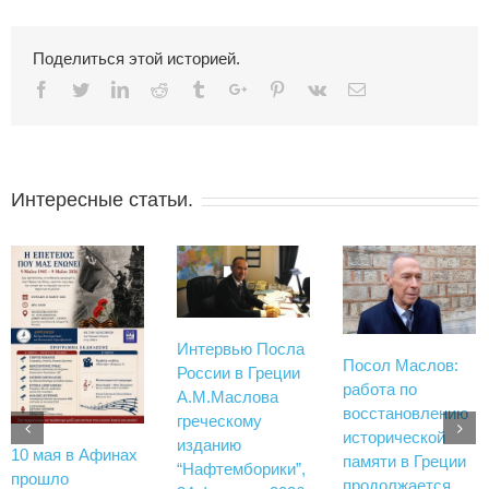
Поделиться этой историей.
Facebook
Twitter
Linkedin
Reddit
Tumblr
Google+
Pinterest
Vk
Email
Интересные статьи.
Интервью Посла
Посол Маслов:
России в Греции
работа по
А.М.Маслова
восстановлению
греческому
исторической
изданию
10 мая в Афинах
памяти в Греции
“Нафтемборики”,
прошло
продолжается.