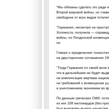
“Мы обязаны сделать это ради 
Второй мировой войны, но глав
свободное от всех видов тотали
“Германия, несмотря на преступ
Холокоста, получила — справед
войны, по Лондонской конвенци
он.
Говоря о юридических тонкостях
на двусторонние соглашения 19
“Тогда Германия по своей воле
что в дальнейшем не будет выдв
ни компенсации жертвам нацизма
ни требований о возмещении ущ
и уничтожением экономики во в
По данным греческих СМИ, поте
из них 108 миллиардов (без про
был вынужден выдать нацистам.