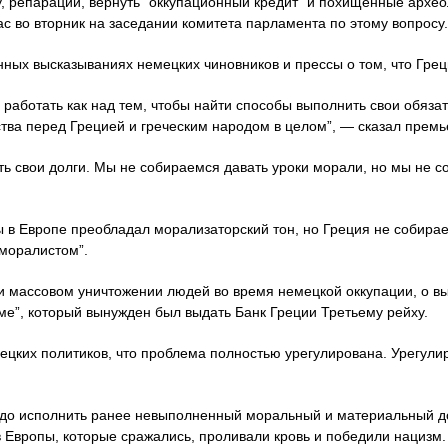
, репарации, вернуть “оккупационный кредит” и похищенные архео
с во вторник на заседании комитета парламента по этому вопросу.
ных высказываниях немецких чиновников и прессы о том, что Грец
 работать как над тем, чтобы найти способы выполнить свои обязате
тва перед Грецией и греческим народом в целом”, — сказал премь
ть свои долги. Мы не собираемся давать уроки морали, но мы не 
ы в Европе преобладал морализаторский тон, но Греция не собирае
-моралистом”.
и массовом уничтожении людей во время немецкой оккупации, о в
ме”, который вынужден был выдать Банк Греции Третьему рейху.
ецких политиков, что проблема полностью урегулирована. Урегули
адо исполнить ранее невыполненный моральный и материальный дол
в Европы, которые сражались, проливали кровь и победили нацизм.