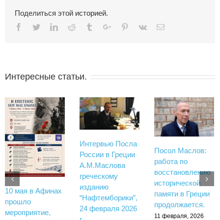
Поделиться этой историей.
Facebook
Twitter
Linkedin
Reddit
Tumblr
Google+
Pinterest
Vk
Email
Интересные статьи.
Интервью Посла
Посол Маслов:
России в Греции
работа по
А.М.Маслова
восстановлению
греческому
исторической
изданию
10 мая в Афинах
памяти в Греции
“Нафтемборики”,
прошло
продолжается.
24 февраля 2026
мероприятие,
11 февраля, 2026
г.