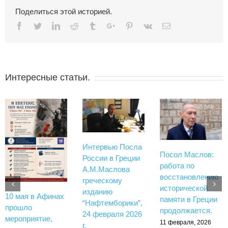
Поделиться этой историей.
Facebook
Twitter
Linkedin
Reddit
Tumblr
Google+
Pinterest
Vk
Email
Интересные статьи.
Интервью Посла
Посол Маслов:
России в Греции
работа по
А.М.Маслова
восстановлению
греческому
исторической
изданию
10 мая в Афинах
памяти в Греции
“Нафтемборики”,
прошло
продолжается.
24 февраля 2026
мероприятие,
11 февраля, 2026
г.