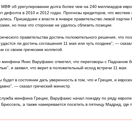
и МВФ об урегулировании долга более чем на 240 миллиардов евро
от дефолта в 2010 и 2012 годах. Прогнозы кредиторов, что жестки
дались. Пришедшее к власти в январе правительство левой партии 
рами, но пока что сторонам не удалось сблизить позиции.
греческого правительства достичь положительного решения, что поз
 удастся ли достичь соглашения 11 мая или чуть позднее”, — сказ
и со своим греческим коллегой.
го минфина Янис Варуфакис отметил, что переговоры с Падоаном б
ью”, и заявил, что верит в положительный исход встречи 11 мая.
будет в состоянии дать уверенность в том, что и Греция, и еврозо
авно”, — сказал греческий министр.
служба минфина Греции, Варуфакис начал поездку по ряду европей
 Брюссель, а также намеревается посетить в пятницу Мадрид, где