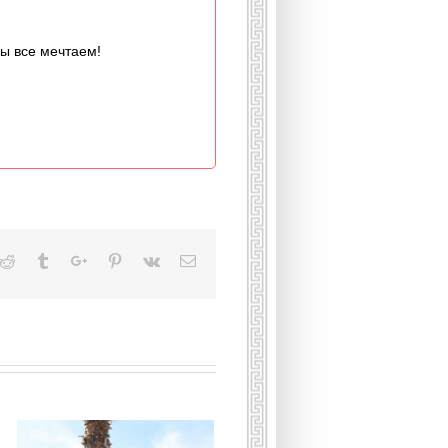
мы все мечтаем!
kedin
Reddit
Tumblr
Google+
Pinterest
Vk
Email