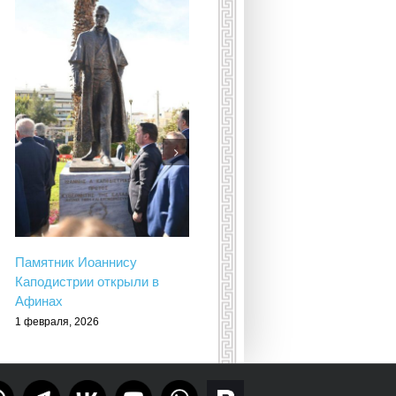
Умерла принцесса
Греческая и Датская Ирина
16 января, 2026
Памятник Иоаннису
Каподистрии открыли в
Афинах
1 февраля, 2026
Тelegram
rutube