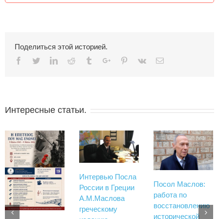
Поделиться этой историей.
Facebook
Twitter
Linkedin
Reddit
Tumblr
Google+
Pinterest
Vk
Email
Интересные статьи.
Интервью Посла
Посол Маслов:
России в Греции
работа по
А.М.Маслова
восстановлению
греческому
исторической