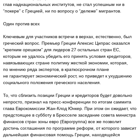
глав наднациональных институтов, не стал успешным ни в
“покере” с Грецией, ни по вопросу о “дележе” мигрантов.
Один против всех
Ключевым для участников встречи в верхах, естественно, был
греческий вопрос. Премьер Греции Алексис Ципрас оказался
“крепким орешком” для лидеров 27 остальных стран ЕС,
которым не удалось убедить его принять условия кредиторов,
навязывающих стране политику жесткой экономии, которая,
по мнению ряда экспертов, в краткосрочном плане
не гарантирует экономический рост, но приведет к ухудшению
социального положения греческого населения.
То, что сблизить позиции Греции и кредиторов будет довольно
непросто, признал на пресс-конференции по итогам саммита
глава Еврокомиссии Жан-Клод Юнкер. При этом он ожидает, что
предстоящее в субботу в Брюсселе заседание совета министра
финансов стран зоны евро (Еврогруппа) все же позволит
достичь соглашения по программе реформ, от которого зависит
дальнейшая финансовая помощь Греции, находящейся