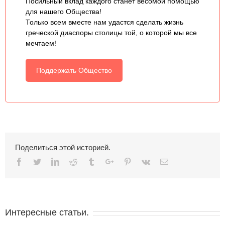
Посильный вклад каждого станет весомой помощью
для нашего Общества!
Только всем вместе нам удастся сделать жизнь
греческой диаспоры столицы той, о которой мы все
мечтаем!
Поддержать Общество
Поделиться этой историей.
Facebook
Twitter
Linkedin
Reddit
Tumblr
Google+
Pinterest
Vk
Email
Интересные статьи.