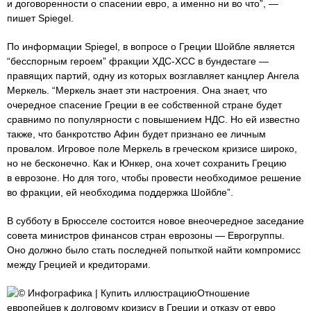
и договоренности о спасении евро, а именно ни во что”, —
пишет Spiegel.
По информации Spiegel, в вопросе о Греции Шойбле является
“бесспорным героем” фракции ХДС-ХСС в бундестаге —
правящих партий, одну из которых возглавляет канцлер Ангела
Меркель. “Меркель знает эти настроения. Она знает, что
очередное спасение Греции в ее собственной стране будет
сравнимо по популярности с повышением НДС. Но ей известно
также, что банкротство Афин будет признано ее личным
провалом. Игровое поле Меркель в греческом кризисе широко,
но не бесконечно. Как и Юнкер, она хочет сохранить Грецию
в еврозоне. Но для того, чтобы провести необходимое решение
во фракции, ей необходима поддержка Шойбле”.
В субботу в Брюсселе состоится новое внеочередное заседание
совета министров финансов стран еврозоны — Еврогруппы.
Оно должно было стать последней попыткой найти компромисс
между Грецией и кредиторами.
© Инфографика | Купить иллюстрациюОтношение
европейцев к долговому кризису в Греции и отказу от евро