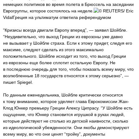
немецких политиков во время полета в Брюссель на заседании
Еврогруппы, которое состоялось на неделе.
© REUTERS/ Eric
VidalГреция на ультиматум ответила референдумом
“Кризисы всегда двигали Европу вперед”, — заявил Шойбле.
“Неудивительно, что выход Греции из еврозоны уже давно
не вызывает у Шойбле страха. Если к этому придет, следуя его
максиме, следуют сделать из этого максимально
положительного. Шойбле исходит из того, что выход Греции
из еврозоны еще более сплотит остальную Европу. Не
в последнюю очередь для того, чтобы показать всему миру, что
возлюбленные 18 государств относятся к этому серьезно”, —
пишет Spiegel.
По данным еженедельника, Шойбле критически относится
к тому вниманию, которое уделяет глава Еврокомиссии Жан-
Клод Юнкер премьеру Греции Алексу Ципрасу. “У Шойбле есть
ощущение, что Юнкер становится игрушкой в руках людей,
которые действуют не столько из детской наивности, сколько
из идеологической убежденности. Они якобы демонстрируют
всему миру, во что они ценят “тройку”, документы