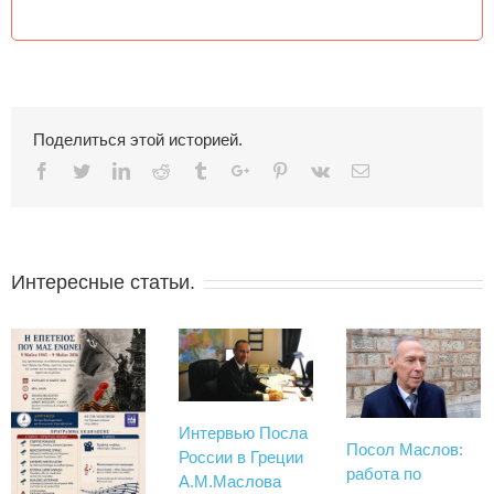
Поделиться этой историей.
Facebook
Twitter
Linkedin
Reddit
Tumblr
Google+
Pinterest
Vk
Email
Интересные статьи.
Интервью Посла
Посол Маслов:
России в Греции
работа по
А.М.Маслова