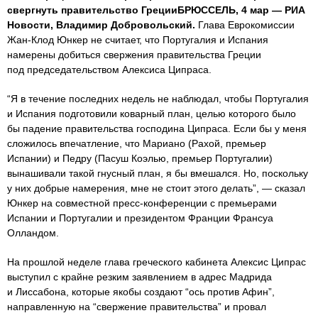
свергнуть правительство ГрецииБРЮССЕЛЬ, 4 мар — РИА
Новости, Владимир Добровольский.
Глава Еврокомиссии
Жан-Клод Юнкер не считает, что Португалия и Испания
намерены добиться свержения правительства Греции
под председательством Алексиса Ципраса.
“Я в течение последних недель не наблюдал, чтобы Португалия
и Испания подготовили коварный план, целью которого было
бы падение правительства господина Ципраса. Если бы у меня
сложилось впечатление, что Мариано (Рахой, премьер
Испании) и Педру (Пасуш Коэлью, премьер Португалии)
вынашивали такой гнусный план, я бы вмешался. Но, поскольку
у них добрые намерения, мне не стоит этого делать”, — сказал
Юнкер на совместной пресс-конференции с премьерами
Испании и Португалии и президентом Франции Франсуа
Олландом.
На прошлой неделе глава греческого кабинета Алексис Ципрас
выступил с крайне резким заявлением в адрес Мадрида
и Лиссабона, которые якобы создают “ось против Афин”,
направленную на “свержение правительства” и провал