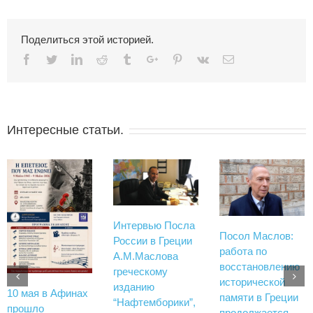
Поделиться этой историей.
Facebook
Twitter
Linkedin
Reddit
Tumblr
Google+
Pinterest
Vk
Email
Интересные статьи.
Интервью Посла
Посол Маслов:
России в Греции
работа по
А.М.Маслова
восстановлению
греческому
исторической
изданию
10 мая в Афинах
памяти в Греции
“Нафтемборики”,
прошло
продолжается.