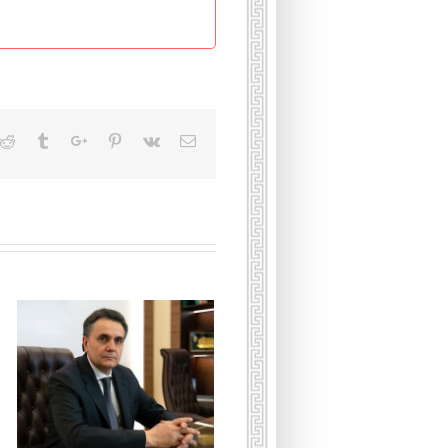
kedin
Reddit
Tumblr
Google+
Pinterest
Vk
Email
Подкаст с Христо