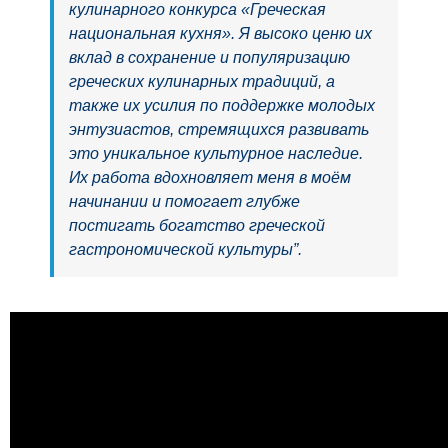
кулинарного конкурса «Греческая
национальная кухня». Я высоко ценю их
вклад в сохранение и популяризацию
греческих кулинарных традиций, а
также их усилия по поддержке молодых
энтузиастов, стремящихся развивать
это уникальное культурное наследие.
Их работа вдохновляет меня в моём
начинании и помогает глубже
постигать богатство греческой
гастрономической культуры”.