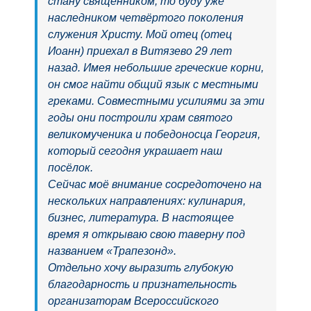
стану священником, то буду уже
наследником четвёртого поколения
служения Христу. Мой отец (отец
Иоанн) приехал в Витязево 29 лет
назад. Имея небольшие греческие корни,
он смог найти общий язык с местными
греками. Совместными усилиями за эти
годы они построили храм святого
великомученика и победоносца Георгия,
который сегодня украшает наш
посёлок.
Сейчас моё внимание сосредоточено на
нескольких направлениях: кулинария,
бизнес, литература. В настоящее
время я открываю свою таверну под
названием «Трапезонд».
Отдельно хочу выразить глубокую
благодарность и признательность
организаторам Всероссийского