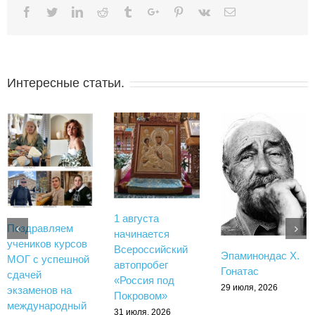
Facebook
Twitter
Linkedin
Reddit
Tumblr
Google+
Pinterest
Vk
Email
Интересные статьи.
1 августа
Поздравляем
начинается
учеников курсов
Всероссийский
Эпаминондас Х.
МОГ с успешной
автопробег
Гонатас
сдачей
«Россия под
29 июля, 2026
экзаменов на
Покровом»
международный
31 июля, 2026