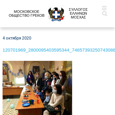
ΣΥΛΛΟΓΟΣ
МОСКОВСКОЕ
ΕΛΛΗΝΩΝ
ОБЩЕСТВО ГРЕКОВ
ΜΟΣΧΑΣ
4 октября 2020
120701969_2800095403595344_7465739325074308