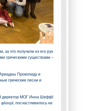
, за что получили из его рук
ыми греческими существами –
 Ариадны Прокопиду и
ые греческие песни и
ый директор МОГ Инна Шефф!
 φλουρί, посчастливилось не