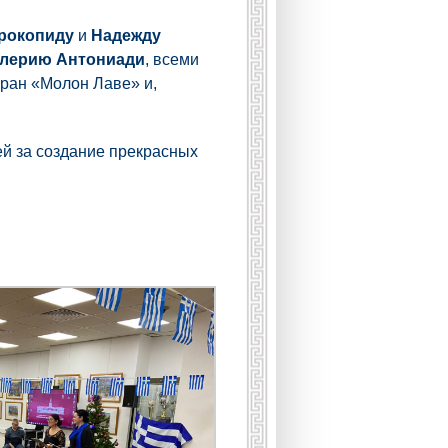
рокопиду
и
Надежду
лерию Антониади
, всеми
оран «Молон Лаве» и,
й за создание прекрасных