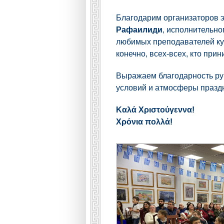
Благодарим организаторов 
Рафаилиди
, исполнительн
любимых преподавателей к
конечно, всех-всех, кто при
Выражаем благодарность рук
условий и атмосферы празд
Καλά Χριστούγεννα!
Χρόνια πολλά!