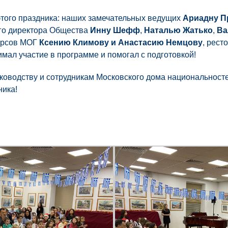
этого праздника: наших замечательных ведущих
Ариадну П
ого директора Общества
Инну Шефф
,
Наталью Жатько
,
Ва
урсов МОГ
Ксению Климову и Анастасию Немцову
, рест
нимал участие в программе и помогал с подготовкой!
оводству и сотрудникам Московского дома национальносте
ника!