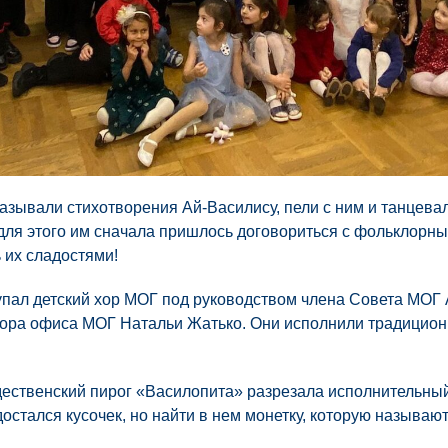
зывали стихотворения Ай-Василису, пели с ним и танцевали
для этого им сначала пришлось договориться с фольклорн
 их сладостями!
упал детский хор МОГ под руководством члена Совета МОГ
ора офиса МОГ Натальи Жатько. Они исполнили традиционн
ждественский пирог «Василопита» разрезала исполнительн
стался кусочек, но найти в нем монетку, которую называют