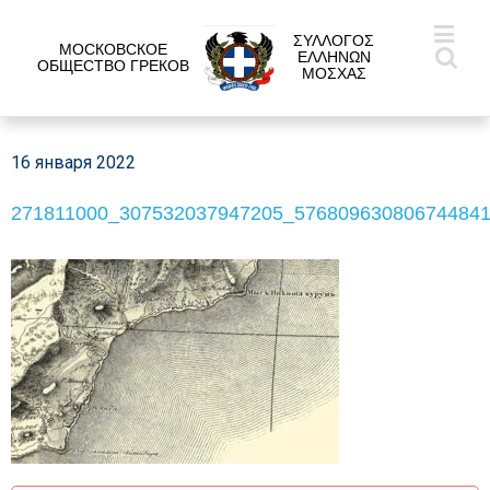
ΣΥΛΛΟΓΟΣ
МОСКОВСКОЕ
ΕΛΛΗΝΩΝ
ОБЩЕСТВО ГРЕКОВ
ΜΟΣΧΑΣ
16 января 2022
271811000_307532037947205_57680963080674484