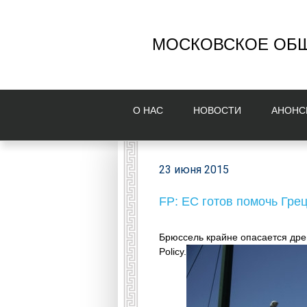
МОСКОВСКОЕ ОБЩ
О НAС
НОВОСТИ
AНОНС
23 июня 2015
FP: ЕС готов помочь Гре
Брюссель крайне опасается дрей
Policy.