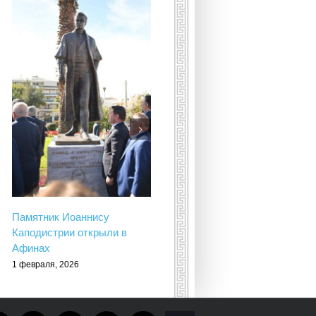
Умерла принцесса
Греческая и Датская Ирина
16 января, 2026
Памятник Иоаннису
Каподистрии открыли в
Афинах
1 февраля, 2026