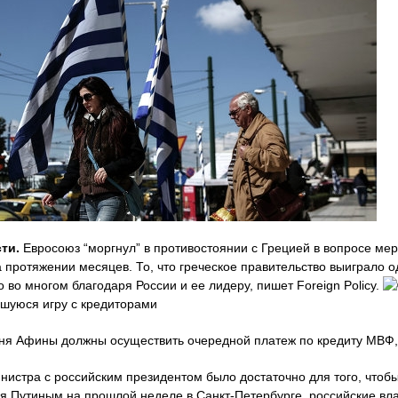
ти.
Евросоюз “моргнул” в противостоянии с Грецией в вопросе мер
протяжении месяцев. То, что греческое правительство выиграло о
 во многом благодаря России и ее лидеру, пишет Foreign Policy.
вшуюся игру с кредиторами
июня Афины должны осуществить очередной платеж по кредиту МВФ,
инистра с российским президентом было достаточно для того, чтоб
я Путиным на прошлой неделе в Санкт-Петербурге, российские вла