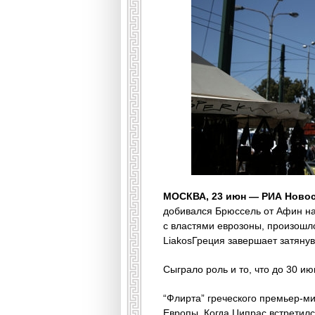
МОСКВА, 23 июн — РИА Новос
добивался Брюссель от Афин на 
с властями еврозоны, произошло
LiakosГреция завершает затяну
Сыграло роль и то, что до 30 
“Флирта” греческого премьер-м
Европы. Когда Ципрас встретилс