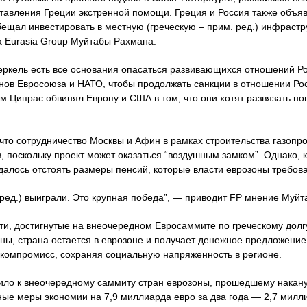
тавления Греции экстренной помощи. Греция и Россия также объяв
ещал инвестировать в местную (греческую – прим. ред.) инфрастр
а Eurasia Group Муйтабы Рахмана.
ркель есть все основания опасаться развивающихся отношений Ро
нов Евросоюза и НАТО, чтобы продолжать санкции в отношении Ро
 Ципрас обвинял Европу и США в том, что они хотят развязать но
что сотрудничество Москвы и Афин в рамках строительства газопро
в, поскольку проект может оказаться “воздушным замком”. Однако, к
далось отстоять размеры пенсий, которые власти еврозоны требова
. ред.) выиграли. Это крупная победа”, — приводит FP мнение Муй
и, достигнутые на внеочередном Евросаммите по греческому долгу
ы, страна остается в еврозоне и получает денежное предложение 
компромисс, сохраняя социальную напряженность в регионе.
ило к внеочередному саммиту стран еврозоны, прошедшему накан
ые меры экономии на 7,9 миллиарда евро за два года — 2,7 милли