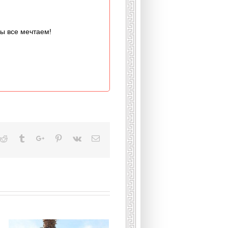
мы все мечтаем!
kedin
Reddit
Tumblr
Google+
Pinterest
Vk
Email