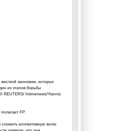
 жесткой экономии, которых
дин из этапов борьбы
© REUTERS/ Intimenews/Yiannis
 полагает FP.
ы сломить коллективную волю
сти заявили, что они