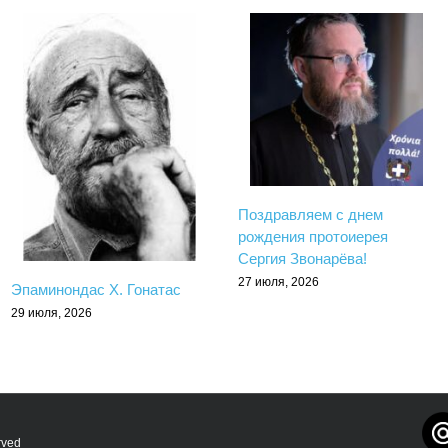
Поздравляем с днем
рождения протоиерея
Сергия Звонарёва!
27 июля, 2026
Эпаминондас Х. Гонатас
29 июля, 2026
rved