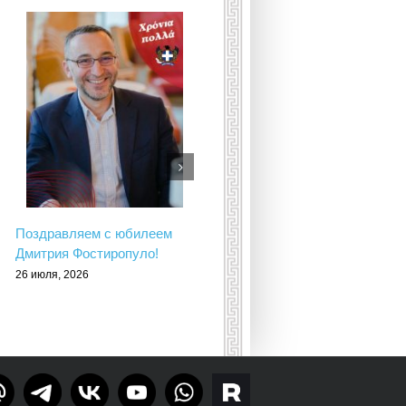
Поздравляем с юбилеем
Приглашаем в команду
Дмитрия Фостиропуло!
помощников Московского
общества греков
26 июля, 2026
24 июля, 2026
Тelegram
rutube