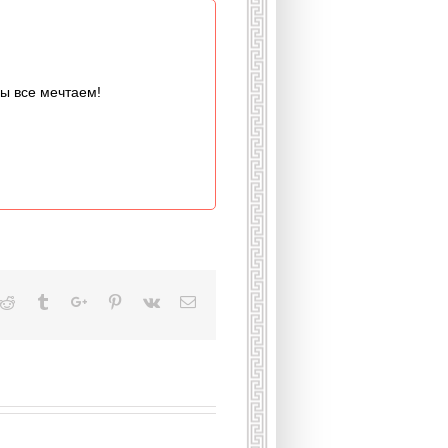
мы все мечтаем!
kedin
Reddit
Tumblr
Google+
Pinterest
Vk
Email