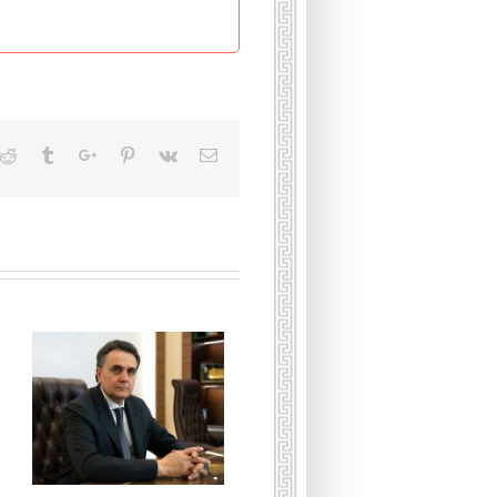
kedin
Reddit
Tumblr
Google+
Pinterest
Vk
Email
Подкаст с Христо
Перикловичем Тахчиди