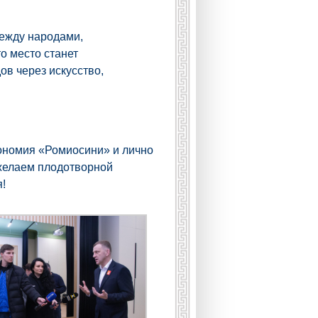
между народами,
о место станет
ов через искусство,
тономия «Ромиосини» и лично
 желаем плодотворной
!