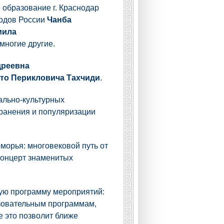
 образование г. Краснодар
родов России
Чанба
мила
многие другие.
дреевна
то Перикловича Тахчиди
.
ально-культурных
хранения и популяризации
морья: многовековой путь от
 концерт знаменитых
ную программу мероприятий:
азовательным программам,
е это позволит ближе