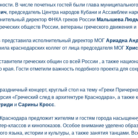
ости. В числе почетных гостей были глава муниципального
вич
, председатель Центра народов Кубани и Ассамблеи на
лнительный директор ФНКА греков России
Малышева Люд
реческих обществ России, ветераны греческого движения и 
в представила исполнительный директор МОГ
Ариадна Ан
вила краснодарских коллег от лица председателя МОГ
Хрис
тавители греческих общин со всей России , а также национ
 края. Гости отметили важность подобного проекта для со
раздничный концерт, круглый стол на тему «Греки Причерно
урсия «Греческий след в архитектуре Краснодара», а также
уриди
и
Сарины Кросс
.
р Краснодара предложит жителям и гостям города насыщен
стер-классов и кинопоказов. Особое внимание уделено обр
ого языка, истории и культуры, а также занятия танцами. Вс