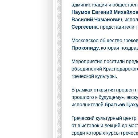
администрации и общественн
Наумов Евгений Михайло
Василий Чаманович
, испо
Сергеевна,
представители г
Московское общество греко
Прокопиду,
которая поздра
Мероприятие посетили предс
объединений Краснодарского
греческой культуры.
В рамках открытия прошел п
прошлого к будущему», экск
исполнителей
братьев Цах
Греческий культурный цент
от выставок и лекций до ма
среди которых курсы греческ