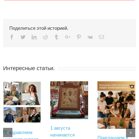
Поделиться этой историей.
Facebook
Twitter
Linkedin
Reddit
Tumblr
Google+
Pinterest
Vk
Email
Интересные статьи.
1 августа
Поздравляем
начинается
Приглашаем в