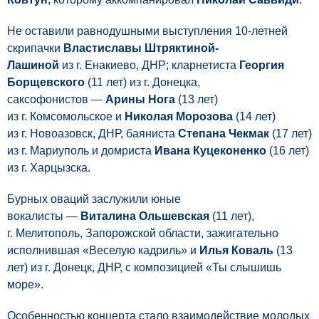
Не оставили равнодушными выступления 10-летней
скрипачки
Властиславы Штряктиной-
Лашиной
из г. Енакиево, ДНР; кларнетиста
Георгия
Борщевского
(11 лет) из г. Донецка,
саксофонистов —
Арины Нога
(13 лет)
из г. Комсомольское и
Николая Морозова
(14 лет)
из г. Новоазовск, ДНР, баяниста
Степана Чекмак
(17 лет)
из г. Мариуполь и домриста
Ивана Куцеконенко
(16 лет)
из г. Харцызска.
Бурных оваций заслужили юные
вокалисты —
Виталина Ольшевская
(11 лет),
г. Мелитополь, Запорожской области, зажигательно
исполнившая «Веселую кадриль» и
Илья Коваль
(13
лет) из г. Донецк, ДНР, с композицией «Ты слышишь
море».
Особенностью концерта стало взаимодействие молодых