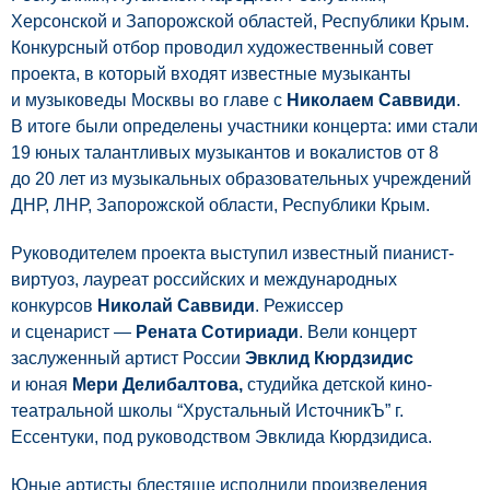
Херсонской и Запорожской областей, Республики Крым.
Конкурсный отбор проводил художественный совет
проекта, в который входят известные музыканты
и музыковеды Москвы во главе с
Николаем Саввиди
.
В итоге были определены участники концерта: ими стали
19 юных талантливых музыкантов и вокалистов от 8
до 20 лет из музыкальных образовательных учреждений
ДНР, ЛНР, Запорожской области, Республики Крым.
Руководителем проекта выступил известный пианист-
виртуоз, лауреат российских и международных
конкурсов
Николай Саввиди
. Режиссер
и сценарист —
Рената Сотириади
. Вели концерт
заслуженный артист России
Эвклид Кюрдзидис
и юная
Мери Делибалтова,
студийка детской кино-
театральной школы “Хрустальный ИсточникЪ” г.
Ессентуки, под руководством Эвклида Кюрдзидиса.
Юные артисты блестяще исполнили произведения