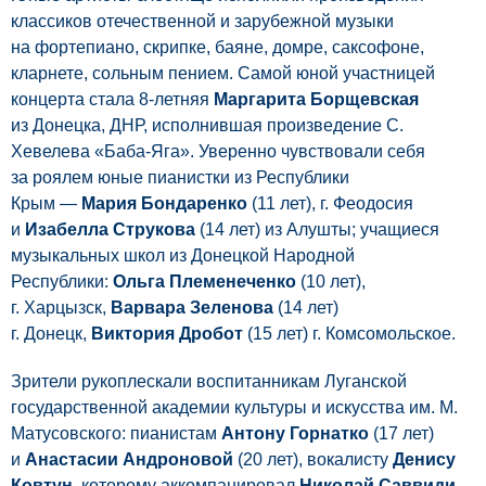
классиков отечественной и зарубежной музыки
на фортепиано, скрипке, баяне, домре, саксофоне,
кларнете, сольным пением. Самой юной участницей
концерта стала 8-летняя
Маргарита Борщевская
из Донецка, ДНР, исполнившая произведение С.
Хевелева «Баба-Яга». Уверенно чувствовали себя
за роялем юные пианистки из Республики
Крым —
Мария Бондаренко
(11 лет), г. Феодосия
и
Изабелла Струкова
(14 лет) из Алушты; учащиеся
музыкальных школ из Донецкой Народной
Республики:
Ольга Племенеченко
(10 лет),
г. Харцызск,
Варвара Зеленова
(14 лет)
г. Донецк,
Виктория Дробот
(15 лет) г. Комсомольское.
Зрители рукоплескали воспитанникам Луганской
государственной академии культуры и искусства им. М.
Матусовского: пианистам
Антону Горнатко
(17 лет)
и
Анастасии Андроновой
(20 лет), вокалисту
Денису
Ковтун
, которому аккомпанировал
Николай Саввиди
.