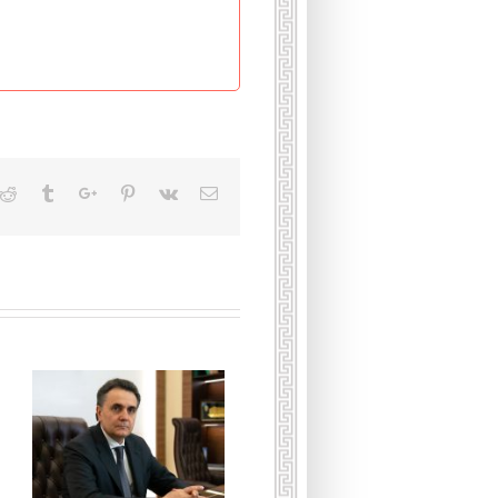
kedin
Reddit
Tumblr
Google+
Pinterest
Vk
Email