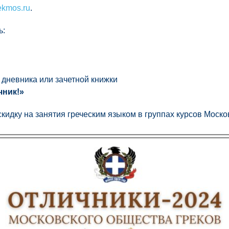
ekmos.ru
.
ь:
дневника или зачетной книжки
чник!»
кидку на занятия греческим языком в группах курсов Моско