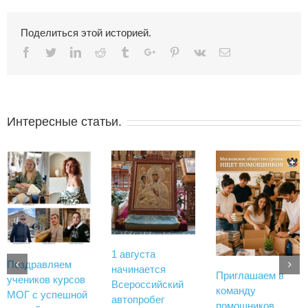
Поделиться этой историей.
Facebook
Twitter
Linkedin
Reddit
Tumblr
Google+
Pinterest
Vk
Email
Интересные статьи.
1 августа
Поздравляем
начинается
Приглашаем в
учеников курсов
Всероссийский
команду
МОГ с успешной
автопробег
помощников