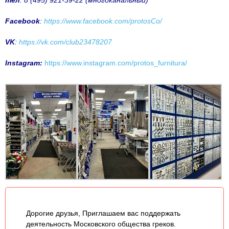
тел
. 8 (495) 921-39-22 (многоканальный)
Facebook
:
https://www.facebook.com/protosCo/
VK
:
https://vk.com/club23478207
Instagram:
https://www.instagram.com/protos_furnitura/
Дорогие друзья, Приглашаем вас поддержать
деятельность Московского общества греков.