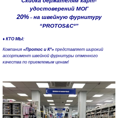
Скидка держателям карт-
удостоверений МОГ
20%
на швейную фурнитуру
–
“PROTOS&Cº”
♦ КТО МЫ:
Компания
«Протос и Кº»
представляет широкий
ассортимент швейной фурнитуры отменного
качества по приемлемым ценам!