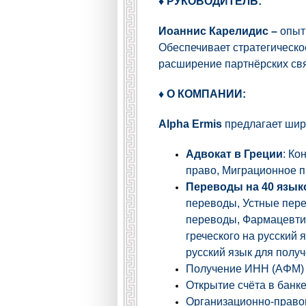
♦ РУКОВОДИТЕЛЬ:
Иоаннис Карелидис –
опыт
Обеспечивает стратегическ
расширение партнёрских связ
♦ О КОМПАНИИ:
Alpha Ermis
предлагает широ
Адвокат в Греции
: Ко
право, Миграционное п
Переводы на 40 язык
переводы, Устные пер
переводы, Фармацевти
греческого на русский 
русский язык для полу
Получение ИНН (ΑΦΜ) 
Открытие счёта в банке
Организационно-право