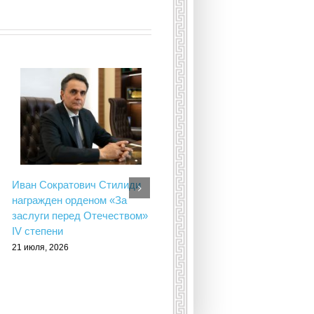
Подкаст с Христо
Перикловичем Тахчиди
Иван Сократович Стилиди
(ФНКА греков России)
награжден орденом «За
16 июля, 2026
заслуги перед Отечеством»
IV степени
21 июля, 2026