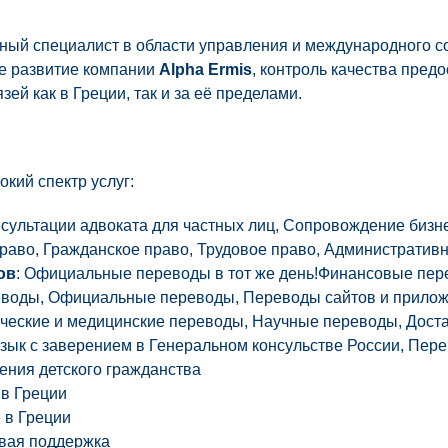
ный специалист в области управления и международного с
ое развитие компании
Alpha Ermis
, контроль качества пред
ей как в Греции, так и за её пределами.
кий спектр услуг:
нсультации адвоката для частных лиц, Сопровождение бизн
раво, Гражданское право, Трудовое право, Административн
ов
: Официальные переводы в тот же день!
Финансовые пер
еводы, Официальные переводы, Переводы сайтов и прилож
ческие и медицинские переводы, Научные переводы, Доста
язык с заверением в Генеральном консульстве России, Пере
чения детского гражданства
в Греции
 в Греции
вая поддержка