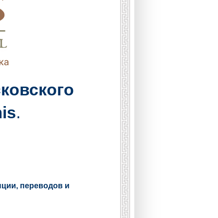
ковского
is
.
ции, переводов и