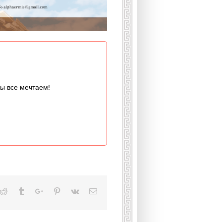
мы все мечтаем!
kedin
Reddit
Tumblr
Google+
Pinterest
Vk
Email