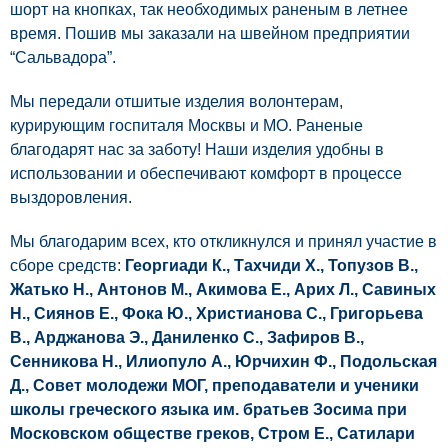
шорт на кнопках, так необходимых раненым в летнее
время. Пошив мы заказали на швейном предприятии
“Сальвадора”.
Мы передали отшитые изделия волонтерам,
курирующим госпиталя Москвы и МО. Раненые
благодарят нас за заботу! Наши изделия удобны в
использовании и обеспечивают комфорт в процессе
выздоровления.
Мы благодарим всех, кто откликнулся и принял участие в
сборе средств:
Георгиади К., Тахчиди Х., Топузов В.,
Жатько Н., Антонов М., Акимова Е., Арих Л., Савиных
Н., Сиянов Е., Фока Ю., Христианова С., Григорьева
В., Арджанова Э., Даниленко С., Зафиров В.,
Сенникова Н., Илиопуло А., Юрчихин Ф., Подольская
Д., Совет молодежи МОГ, преподаватели и ученики
школы греческого языка им. братьев Зосима при
Московском обществе греков, Стром Е., Сатилари