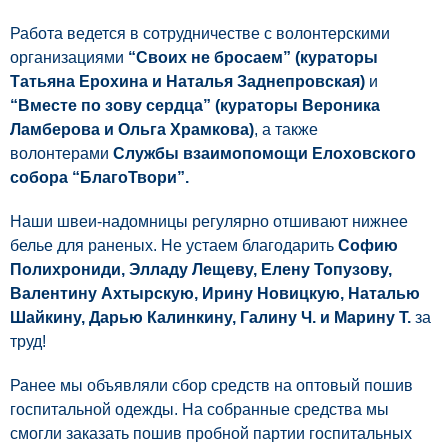
Работа ведется в сотрудничестве с волонтерскими
организациями
“Своих не бросаем” (кураторы
Татьяна Ерохина и Наталья Заднепровская)
и
“Вместе по зову сердца” (кураторы Вероника
Ламберова и Ольга Храмкова)
, а также
волонтерами
Службы взаимопомощи Елоховского
собора “БлагоТвори”.
Наши швеи-надомницы регулярно отшивают нижнее
белье для раненых. Не устаем благодарить
Софию
Полихрониди, Элладу Лещеву, Елену Топузову,
Валентину Ахтырскую, Ирину Новицкую, Наталью
Шайкину, Дарью Калинкину, Галину Ч. и Марину Т.
за
труд!
Ранее мы объявляли сбор средств на оптовый пошив
госпитальной одежды. На собранные средства мы
смогли заказать пошив пробной партии госпитальных