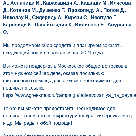
А., Асланиди И., Карасавиди А., Кадаиду М., Илясова
Д., Котанов М., Душенко Т., Прокопиду А., Попов Д.,
Николау Н., Сидериду А., Кирязи С., Неопуло Г.,
Карслиди К., Панайотидис К., Вилисова Е., Анурьева
О.
Мы продолжаем сбор средств и планируем заказать
следующий пошив в начале июля 2024 года.
Вы можете поддержать Московское общество греков в
этом нужном сейчас деле, оказав посильную
финансовую помощь для закупки необходимого для
пошива по ссылке
https://www.greekmos.ru/campaign/pojertvovaniya_na_deyat
Также вы можете предоставить необходимое для
пошива: ткани, нитки, фурнитуру, шнуры, киперную ленту
и др. Мы рады любой помощи!