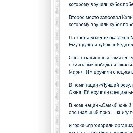
которому вручили кубок поб
Второе место завоевал Кап
которому вручили кубок поб
На третьем месте оказался 
Ему вручили кубок победите
Организационный комитет ту
номинации победили школьн
Мария. Им вручили специал
В номинации «Лучший резул
Оюна. Ей вручили специальн
В номинации «Самый юный и
специальный приз — книгу 
Игроки благодарили организа
уютная атмосфера, молодые