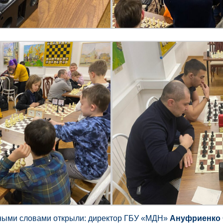
ными словами открыли: директор ГБУ «МДН»
Ануфриенко 