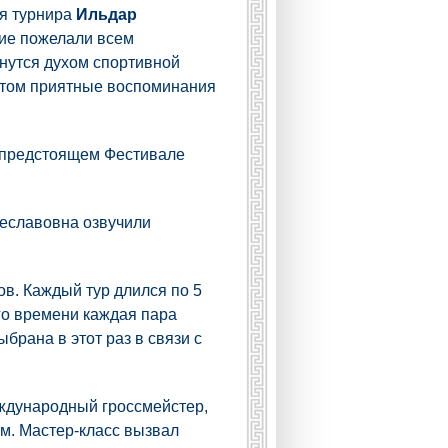
ья турнира
Ильдар
ие пожелали всем
кнутся духом спортивной
этом приятные воспоминания
 предстоящем Фестивале
чеславовна озвучили
в. Каждый тур длился по 5
го времени каждая пара
брана в этот раз в связи с
еждународный гроссмейстер,
м. Мастер-класс вызвал