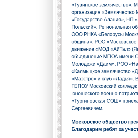
«Тувинское землячество», 
организация «Землячество 
«Государство Алания», НП 
Польский», Региональная об
ООО РНКА «Белорусы Москвы
община», РОО «Московское 
движение «МОД «АйТал» (Яку
объединение МГЮА имени О.
Молодежи «Даим», РОО «Нац
«Калмыцкое землячество «Дж
«Маэстро» и клуб «Ладья».
ГБПОУ Московский колледж г
юношеского военно-патрио
«Тургиновская СОШ» приеха
Сергеевичем.
Московское общество гре
Благодарим ребят за учас