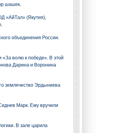
ор шашек.
Д «АйТал» (Якутия),
.
ного объединения России.
«За волю к победе». В этой
онова Дарина и Воронина
ого землячество Эрдыниева
Сиднев Марк. Ему вручили
огики. В зале царила