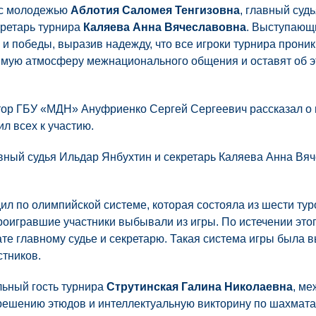
е с молодежью
Аблотия Саломея Тенгизовна
, главный суд
кретарь турнира
Каляева Анна Вячеславовна
. Выступающ
 и победы, выразив надежду, что все игроки турнира прони
имую атмосферу межнационального общения и оставят об 
тор ГБУ «МДН» Ануфриенко Сергей Сергеевич рассказал о
л всех к участию.
вный судья Ильдар Янбухтин и секретарь Каляева Анна Вя
л по олимпийской системе, которая состояла из шести туро
проигравшие участники выбывали из игры. По истечении это
те главному судье и секретарю. Такая система игры была вы
тников.
льный гость турнира
Струтинская Галина Николаевна
, м
решению этюдов и интеллектуальную викторину по шахмата