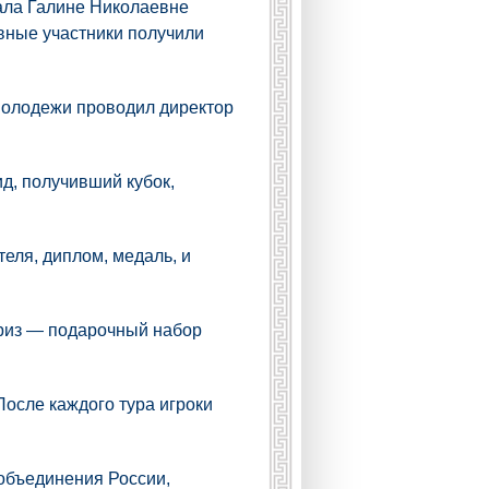
вала Галине Николаевне
вные участники получили
молодежи проводил директор
д, получивший кубок,
теля, диплом, медаль, и
приз — подарочный набор
После каждого тура игроки
объединения России,