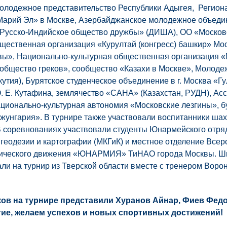
Молодежное представительство Республики Адыгея, Регио
Марий Эл» в Москве, Азербайджанское молодежное объеди
«Русско-Индийское общество дружбы» (ДИША), ОО «Москов
щественная организация «Курултай (конгресс) башкир» Мос
», Национально-культурная общественная организация «
общество греков», сообщество «Казахи в Москве», Молод
тия), Бурятское студенческое объединение в г. Москва «Г
 Е. Кутафина, землячество «САНА» (Казахстан, РУДН), Ас
ионально-культурная автономия «Московские лезгины», б
унгария». В турнире также участвовали воспитанники шахм
 В соревнованиях участвовали студенты Юнармейского от
еодезии и картографии (МКГиК) и местное отделение Всеро
тического движения «ЮНАРМИЯ» ТиНАО города Москвы. Ш
ли на турнир из Тверской области вместе с тренером Вор
ков на турнире представили Хуранов Айнар, Фиев Фед
тие, желаем успехов и новых спортивных достижений!