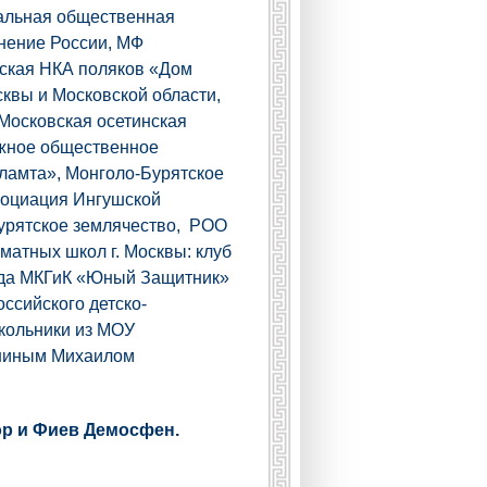
нальная общественная
нение России, МФ
ская НКА поляков «Дом
квы и Московской области,
Московская осетинская
ежное общественное
уламта», Монголо-Бурятское
социация Ингушской
урятское землячество, РОО
атных школ г. Москвы: клуб
ряда МКГиК «Юный Защитник»
ссийского детско-
кольники из МОУ
ониным Михаилом
ор и Фиев Демосфен.