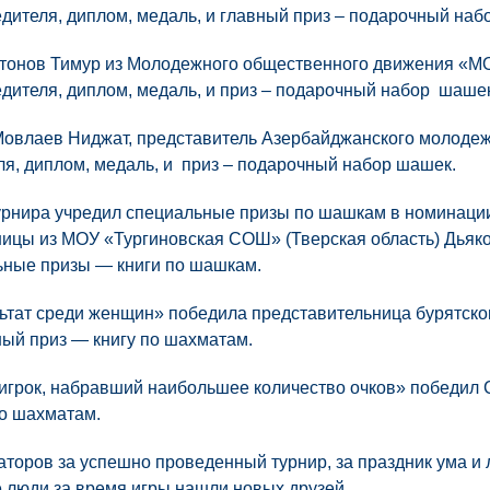
едителя, диплом, медаль, и главный приз – подарочный наб
итонов Тимур из Молодежного общественного движения «МО
едителя, диплом, медаль, и приз – подарочный набор шашек
Мовлаев Ниджат, представитель Азербайджанского молодеж
ля, диплом, медаль, и приз – подарочный набор шашек.
рнира учредил специальные призы по шашкам в номинации 
ицы из МОУ «Тургиновская СОШ» (Тверская область) Дьяк
ьные призы — книги по шашкам.
ьтат среди женщин» победила представительница бурятск
ый приз — книгу по шахматам.
грок, набравший наибольшее количество очков» победил 
по шахматам.
торов за успешно проведенный турнир, за праздник ума и л
 люди за время игры нашли новых друзей.