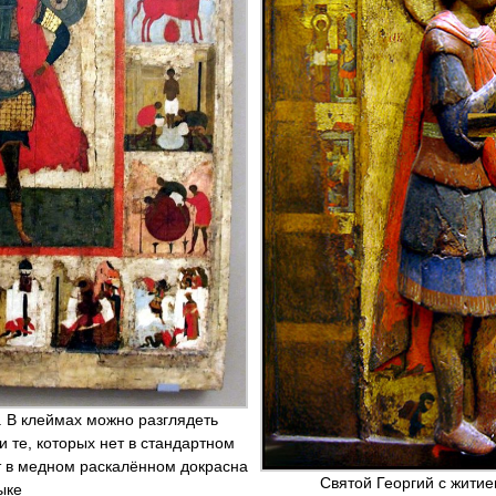
. В клеймах можно разглядеть
и те, которых нет в стандартном
ут в медном раскалённом докрасна
Святой Георгий с житие
ыке