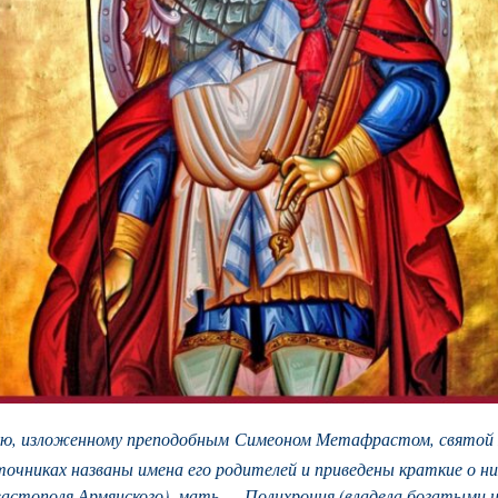
, изложенному преподобным Симеоном Метафрастом, святой Гео
точниках названы имена его родителей и приведены краткие о ни
вастополя Армянского), мать — Полихрония (владела богатыми 