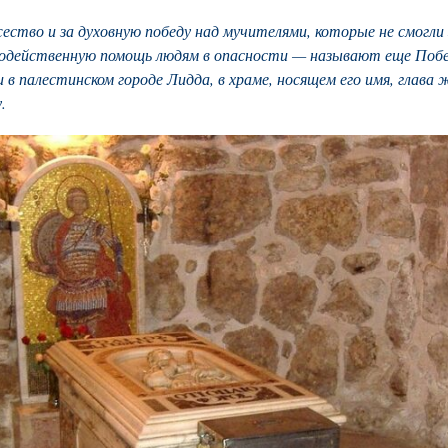
жество и за духовную победу над мучителями, которые не смогл
додейственную помощь людям в опасности — называют еще Поб
в палестинском городе Лидда, в храме, носящем его имя, глава ж
.