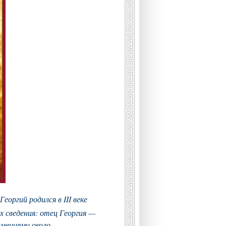
ргий родился в III веке
х сведения: отец Георгия —
имениями около