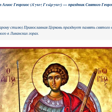
 Агиос Георгиос (
Άγιος Γεώργιος
) — праздник Святого Георг
тарому стилю) Православная Церковь празднует память святого 
го в Ливанских горах.