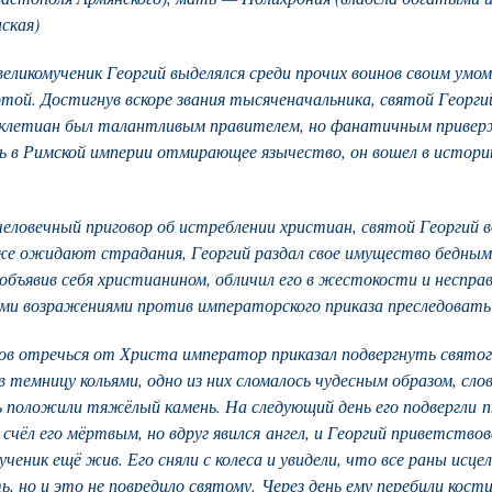
ская)
еликомученик Георгий выделялся среди прочих воинов своим умом
сотой. Достигнув вскоре звания тысяченачальника, святой Георг
клетиан был талантливым правителем, но фанатичным приверж
ь в Римской империи отмирающее язычество, он вошел в истори
еловечный приговор об истреблении христиан, святой Георгий 
же ожидают страдания, Георгий раздал свое имущество бедным,
, объявив себя христианином, обличил его в жестокости и неспра
ми возражениями против императорского приказа преследовать
ов отречься от Христа император приказал подвергнуть свято
в темницу кольями, одно из них сломалось чудесным образом, сло
удь положили тяжёлый камень. На следующий день его подвергли
чёл его мёртвым, но вдруг явился ангел, и Георгий приветствова
еник ещё жив. Его сняли с колеса и увидели, что все раны исцел
ь, но и это не повредило святому. Через день ему перебили кости