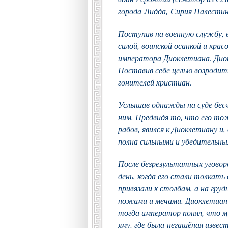
города Лидда, Сирия Палестин
Поступив на военную службу, в
силой, воинской осанкой и кра
императора Диоклетиана. Дио
Поставив себе целью возродит
гонителей христиан.
Услышав однажды на суде бесч
ним. Предвидя то, что его то
рабов, явился к Диоклетиану и
полна сильными и убедительны
После безрезультатных уговор
день, когда его стали толкать 
привязали к столбам, а на гр
ножами и мечами. Диоклетиан с
тогда император понял, что муч
яму, где была негашёная извест