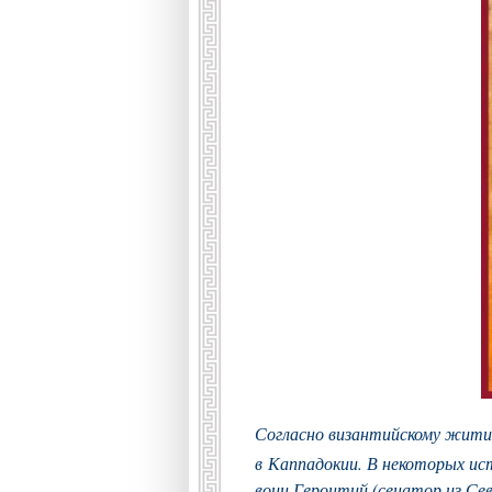
Согласно византийскому житию
в Каппадокии
. В некоторых ис
воин Геронтий (сенатор из Се