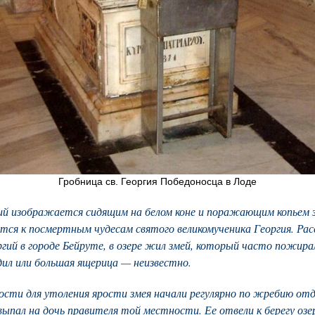
Гробница св. Георгия Победоносца в Лоде
гий изображается сидящим на белом коне и поражающим копьем 
ится к посмертным чудесам святого великомученика Георгия. Ра
оргий в городе Бейруте, в озере жил змей, который часто пожи
одил или большая ящерица — неизвестно.
ти для утоления ярости змея начали регулярно по жребию отд
пал на дочь правителя той местности. Ее отвели к берегу озера