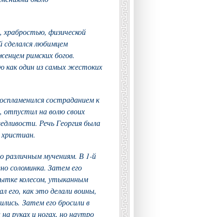
, храбростью, физической
ий сделался любимцем
енцем римских богов.
ю как один из самых жестоких
воспламенился состраданием к
 отпустил на волю своих
ведливости. Речь Георгия была
 христиан.
го различным мучениям.
В 1-й
вно соломинка. Затем его
 пытке колесом, утыканным
л его, как это делали воины,
ились. Затем его бросили в
 на руках и ногах, но наутро