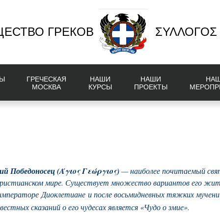
ЕСТВО ГРЕКОВ
ΣΥΛΛΟΓΟΣ
Ы
ГРЕЧЕСКАЯ
НАШИ
НАШИ
НА
МОСКВА
КУРСЫ
ПРОЕКТЫ
МЕРОПР
ий Победоносец (
Άγιος Γεώργιος
)
— наиболее почитаемый св
 христианском мире. Существует множество вариантов его жит
 императоре Диоклетиане и после восьмидневных тяжких мучений 
вестных сказаний о его чудесах является «Чудо о змие».