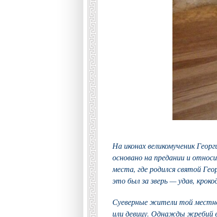
На иконах великомученик Геор
основано на предании и относ
места, где родился святой Ге
это был за зверь — удав, крок
Суеверные жители той местнос
или девицу. Однажды жребий вы