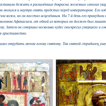
заставили бежать в раскалённых докрасна железных сапогах (в
он молился и наутро опять предстал перед императором. Его из
зла кожа, но он восстал исцелённым. На 7-й день его принудили
волхвом Афанасием, от одной из которых он должен был лишит
ему. Затем он совершил несколько чудес (воскресил умершего и о
 в христианство
.
азал отрубить мечом голову святому. Так святой страдалец уше