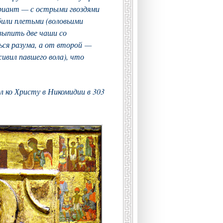
ариант — с острыми гвоздями
били плетьми (воловьими
 выпить две чаши со
ься разума, а от второй —
живил павшего вола), что
л ко Христу в Никомидии в 303